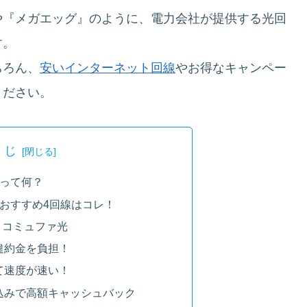
や『メガエッグ』のように、電力会社が提供する光回
す。
ちろん、
安いインターネット回線
やお得なキャンペー
ください。
くじ
って何？
おすすめ4回線はコレ！
】コミュファ光
違約金を負担！
て速度が速い！
込みで高額キャッシュバック